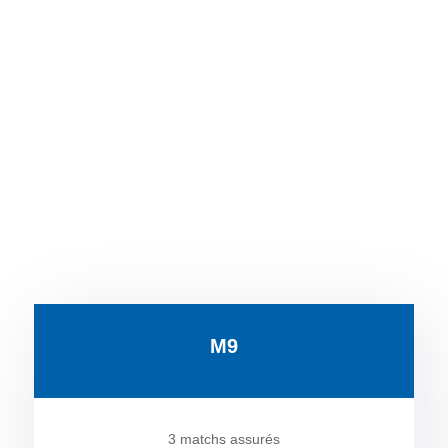
CONSULTEZ LE TABLEAU D'ÉQUIVALENCE
POUR LES ÉQUIPES HORS DE LA PROVINCE
DE QUÉBEC ET DE LA RÉGION DE GATINEAU.
M9
3 matchs assurés