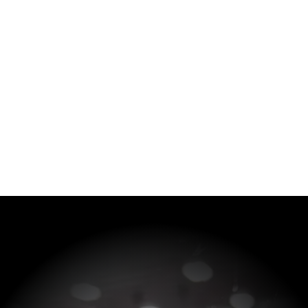
beaucoup d’admiration pour les personnes qui
ont autant de détermination et de courage et
qui travaillent à promouvoir et à partager leurs
connaissances et leurs expériences avec les
autres.
Manon Boisvert
Parent